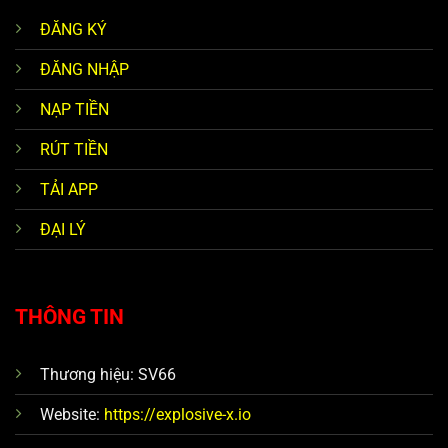
ĐĂNG KÝ
ĐĂNG NHẬP
NẠP TIỀN
RÚT TIỀN
TẢI APP
ĐẠI LÝ
THÔNG TIN
Thương hiệu: SV66
Website:
https://explosive-x.io