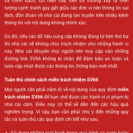
và minh bạch. Do hiện nay trên thị trường xảy ra hiện
tượng cạnh tranh gay gắt giữa các đơn vị nên thông tin sai
lệch, đồn đoán về nhà cái đang lan truyền trên nhiều kênh
thông tin với nội dung không chính xác.
Do đó, nếu các dữ liệu cung cấp không đúng từ bên thứ ba
thì nhà cái sẽ không chịu trách nhiệm cho những hành vi
này. Nhà cái khuyên mọi người nên truy cập vào những
đường link SV66 không bị chặn để đảm bảo an toàn và
luôn cập nhật được các thông tin, thông báo mới nhất.
Tuân thủ chính sách miễn trách nhiệm SV66
Mọi người cần phải nắm rõ về nội dung của quy định
miễn
trách nhiệm SV66
để hạn chế được các hành vi vi phạm bị
nhà cái cấm. Điều này có thể sẽ dẫn đến các hậu quả
nghiêm trọng. Vì vậy, bạn cần phải chú ý đến những quy
tắc và tuân thủ các quy định chi tiết như sau.
Sử dụng những tool hack trong quá trình cá cược hoặc