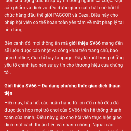
luôn chú trọng đầu tư sự uy tín trong ngành cá cược. Mọi
sản phẩm và dịch vụ đều được giám sát chặt chẽ bởi tổ
chức hàng đầu thế giới PAGCOR và Ceza. Điều này cho
phép hội viên có thể hoàn toàn yên tâm về mặt pháp lý tại
nền tảng.
Bên cạnh đó, mọi thông tin mà
giới thiệu SV66
mang đến
sẽ luôn được cập nhật và công khai trên trang chủ, bao
gồm hotline, địa chỉ hay fanpage. Đây là một trong những
yếu tố chính tạo nên sự uy tín cho thương hiệu của chúng
tôi.
Giới thiệu SV66 – Đa dạng phương thức giao dịch thuận
tiện
Hiện nay, hầu hết các ngân hàng từ lớn đến nhỏ đều đã
được tích hợp mọi trò chơi của SV66 trên hệ thống thanh
toán của mình. Điều này giúp cho hội viên thực hiện giao
dịch một cách thuận tiện và nhanh chóng. Ngoài các