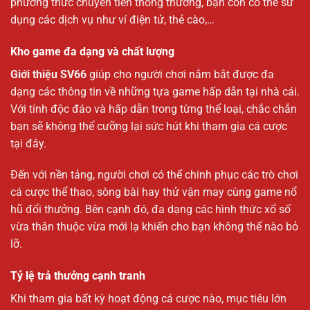
phương thức chuyển tiền thông thường, bạn còn có thể sử
dụng các dịch vụ như ví điện tử, thẻ cào,…
Kho game đa dạng và chất lượng
Giới thiệu SV66
giúp cho người chơi nắm bắt được đa
dạng các thông tin về những tựa game hấp dẫn tại nhà cái.
Với tính độc đáo và hấp dẫn trong từng thể loại, chắc chắn
bạn sẽ không thể cưỡng lại sức hút khi tham gia cá cược
tại đây.
Đến với nền tảng, người chơi có thể chinh phục các trò chơi
cá cược thể thao, sòng bài hay thử vận may cùng game nổ
hũ đổi thưởng. Bên cạnh đó, đa dạng các hình thức xổ số
vừa thân thuộc vừa mới lạ khiến cho bạn không thể nào bỏ
lỡ.
Tỷ lệ trả thưởng cạnh tranh
Khi tham gia bất kỳ hoạt động cá cược nào, mục tiêu lớn