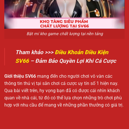
Bật mí kho game chất lượng tại nền tảng
Tham khảo >>>
Điều Khoản Điều Kiện
SV66
– Đảm Bảo Quyền Lợi Khi Cá Cược
Giới thiệu SV66
mang đến cho người chơi vô vàn các
thông tin thú vị tại sân chơi cá cược uy tín số 1 hiện nay.
Qua bài viết trên, hy vọng bạn đã có được cái nhìn khách
quan về nhà cái, từ đó có thể lựa chọn những trò chơi phù
hợp với nhu cầu để mang về những phần thưởng có giá trị.