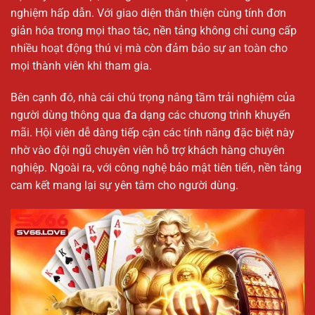
nghiệm hấp dẫn. Với giao diện thân thiện cùng tính đơn
giản hóa trong mọi thao tác, nền tảng không chỉ cung cấp
nhiều hoạt động thú vị mà còn đảm bảo sự an toàn cho
mọi thành viên khi tham gia.
Bên cạnh đó, nhà cái chú trọng nâng tầm trải nghiệm của
người dùng thông qua đa dạng các chương trình khuyến
mãi. Hội viên dễ dàng tiếp cận các tính năng đặc biệt này
nhờ vào đội ngũ chuyên viên hỗ trợ khách hàng chuyên
nghiệp. Ngoài ra, với công nghệ bảo mật tiên tiến, nền tảng
cam kết mang lại sự yên tâm cho người dùng.